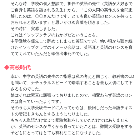
そんな時、学校の個人懇談で、担任の英語の先生（英語が大好きで
ご自身も英語を話される先生）から、「この大問の英作文を全問正
解したのは、〇〇さんだけです。とても良い英語のセンスを持って
おられると思います」と思いがけぬ言葉を頂きました。
その時に、実感しました。
これはイソップクラブのおかげだということを。
中学受験を優先して辞めてしまった英語ですが、幼い頃から聴き続
けたイソップクラブのイメージ会話は、英語耳と英語のセンスを育
ててくれていたんだと確信出来たのでした。
◆高校時代
幸い、中学の英語の先生のご指導は私の考えと同じく、教科書のCD
を聞いて、ナチュラルスピードで暗唱することを最も大切にして下
さるものでした。
娘はそれは素直に頑張っておりましたので、相変わらず英語のセン
スは育っていったようです。
そのうち大学受験モードに入ってからは、後回しだった単語テキス
トの暗記もきちんとするようになりました。
もちろん単語だけ覚えて受験勉強をしていただけではありません
が、英語のセンスが早くから育っていたことは、難関大受験をする
子どもにとってはとても有利なことになりました。