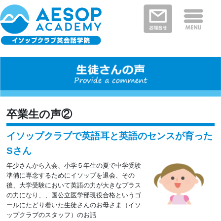
保護者さまの声
イソップクラブの特徴
クラスと料金
教室を探す
新着情報
河内長野・南河内郡エリア
富田林市エリア
堺市エリア
大阪狭山市エリア
大阪市エリア
卒業生の声②
イソップクラブで英語耳と英語のセンスが育った
Sさん
年少さんから入会、小学５年生の夏で中学受験
準備に専念するためにイソップを退会、その
後、大学受験において英語の力が大きなプラス
の力になり、、国公立医学部現役合格というゴ
ールにたどり着いた生徒さんのお母さま（イソ
ップクラブのスタッフ）のお話