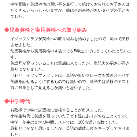
中学受験と英語や他の習い事を並行して続けておられるお子さんは
たくさんいらっしゃいますが、娘はその余裕が無いタイプの子ども
でした。
◆児童英検と実用英検への取り組み
イソップクラブが英検への取り組みを始めましたので、流れで受験
させました。
幼児英検から実用英検の４級までを5年生までにとっていたと思いま
す。
英語耳が育っていることは実感出来ましたが、単語力の弱さが浮き
彫りになりました。
けれど、イソップメソッドは、単語や短いフレーズを繋ぎ合わせて
英語を話せるようにするものでは無いので、単語力は英検のテスト
前に対策として覚えるしか無いと思いました。
◆中学時代
お陰様で中学は志望校に合格することが出来ました。
小学生時代に英語を習っていた子ども達にありがちなことですが、
中学一年生の１学期中間テストでは、100点近い点数でした。
最初だけかなと思いましたが、英語の成績上位をキープしておりま
した。