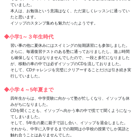
ていました。
本人は、お勉強という意識はなく、ただ楽しくレッスンに通ってい
たと思います。
イソップのスタンプ集めも魅力だったようです。
◆小学1～３年生時代
習い事の他に夏休みにはスイミングの短期講習にも参加しました。
さらに、毎週復習テストのある塾に通っておりましたし、遊ぶ時間
も確保しなくてはなりませんでしたので、一段と多忙になりました
が、移動の車の中では必ずイソップのCDを流しておりました。
そして、CDチャレンジを完璧にクリアーすることだけは引き続き実
行していました。
◆小学４～5年夏まで
四年生からは、中学受験に向かって塾が忙しくなり、イソップも休
みがちになりました。
CDを聞くことも、イソップへ向かう車の中で慌てて聞くようになっ
てしまいました。
そして、5年生の夏に親子で話し合い、イソップを退会しました。
それから、中学に入学するまでの期間は小学校の授業でしか英語と
触れ合うことはありませんでした。