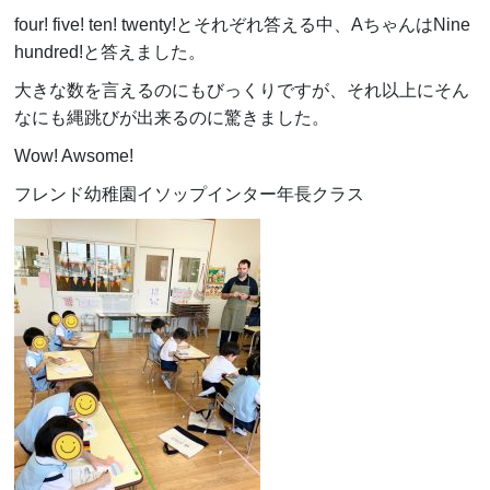
four! five! ten! twenty!とそれぞれ答える中、AちゃんはNine
hundred!と答えました。
大きな数を言えるのにもびっくりですが、それ以上にそん
なにも縄跳びが出来るのに驚きました。
Wow! Awsome!
フレンド幼稚園イソップインター年長クラス