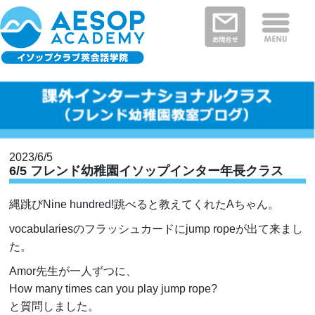
保護者さまの声
イソップクラブの特徴
クラスと料金
教室を探す
新着情報
河内長野・南河内郡エリア
富田林市エリア
堺市エリア
大阪狭山市エリア
大阪市エリア
2023/6/5
6/5 フレンド幼稚園イソップインター年長クラス
縄跳びNine hundred!跳べると教えてくれたAちゃん。
vocabulariesのフラッシュカードにjump ropeが出て来まし
た。
Amor先生が一人ずつに、
How many times can you play jump rope?
と質問しました。