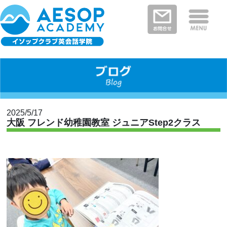
保護者さまの声
イソップクラブの特徴
クラスと料金
教室を探す
新着情報
河内長野・南河内郡エリア
富田林市エリア
堺市エリア
大阪狭山市エリア
大阪市エリア
2025/5/17
大阪 フレンド幼稚園教室 ジュニアStep2クラス