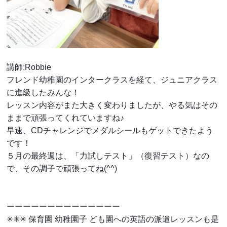
講師:Robbie
フレンド幼稚園のインタークラスを経て、ジュニアクラス
に進級したみんな！
レッスン内容がまた大きく変わりましたが、やる気はその
ままで頑張ってくれていますね♪
早速、CDチャレンジでメダルシールもゲットできたよう
です！
５月の最終週は、「力試しテスト」（復習テスト）なの
で、その調子で頑張ってね(^^)
ーーーーーーーーーーーーーー
✳︎✳︎✳︎ 保育園 幼稚園子 ども園への英語の派遣レッスンも是