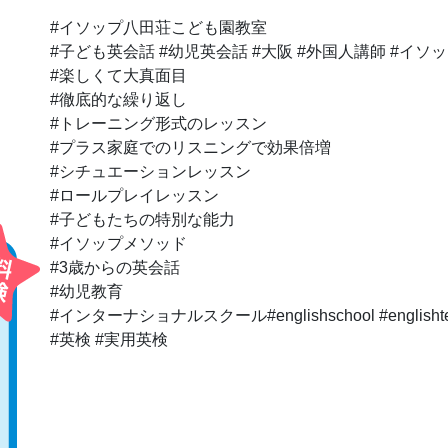
#イソップ八田荘こども園教室
#子ども英会話 #幼児英会話 #大阪 #外国人講師 #イソッ
#楽しくて大真面目
#徹底的な繰り返し
#トレーニング形式のレッスン
#プラス家庭でのリスニングで効果倍増
#シチュエーションレッスン
#ロールプレイレッスン
#子どもたちの特別な能力
#イソップメソッド
#3歳からの英会話
#幼児教育
#インターナショナルスクール#englishschool #englishte
#英検 #実用英検