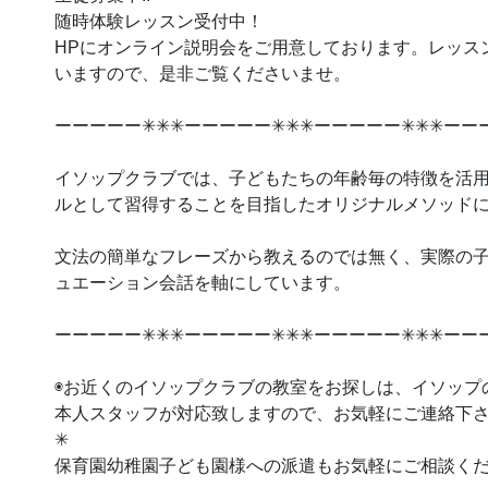
随時体験レッスン受付中！
HPにオンライン説明会をご用意しております。レッス
いますので、是非ご覧くださいませ。
ーーーーー✳︎✳︎✳︎ーーーーー✳︎✳︎✳︎ーーーーー✳︎✳︎✳︎ー
イソップクラブでは、子どもたちの年齢毎の特徴を
ルとして習得することを目指したオリジナルメソッド
文法の簡単なフレーズから教えるのでは無く、実際の子
ュエーション会話を軸にしています。
ーーーーー✳︎✳︎✳︎ーーーーー✳︎✳︎✳︎ーーーーー✳︎✳︎✳︎ー
◉お近くのイソップクラブの教室をお探しは、イソッフ
本人スタッフが対応致しますので、お気軽にご連絡下
✳︎
保育園幼稚園子ども園様への派遣もお気軽にご相談くた