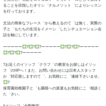
ることを目指したオリシ゛ナルメソット゛によりレッスン
を行っております。
文法の簡単なフレース゛から教えるのて゛は無く、実際の
子と゛もたちの生活をイメーシ゛したシチュエーション会
話を軸にしています。
ーーーーー
?
?
?ーーーーー
?
?
?ーーーーー
?
?
?ーーーーー
?お近くのイソッフ゜クラフ゛の教室をお探しはイソッ
フ゜のHPへ！また、お問い合わせには日本人スタッフ
か゛対応致しますのて゛、お気軽にこ゛連絡下さいませ。
?
保育園幼稚園子と゛も園様への派遣もお気軽にこ゛相談く
た゛さい。
#イソッフ゜金剛教室