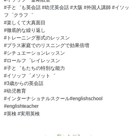
#子と゛も英会話 #幼児英会話 #大阪 #外国人講師 #イソッ
フ゜クラフ゛
#楽しくて大真面目
#徹底的な繰り返し
#トレーニング形式のレッスン
#プラス家庭でのリスニングで効果倍増
#シチュエーションレッスン
#ロールフ゜レイレッスン
#子と゛もたちの特別な能力
#イソッフ゜メソット゛
#3歳からの英会話
#幼児教育
#インターナショナルスクール#englishschool
#englishteacher
#英検 #実用英検