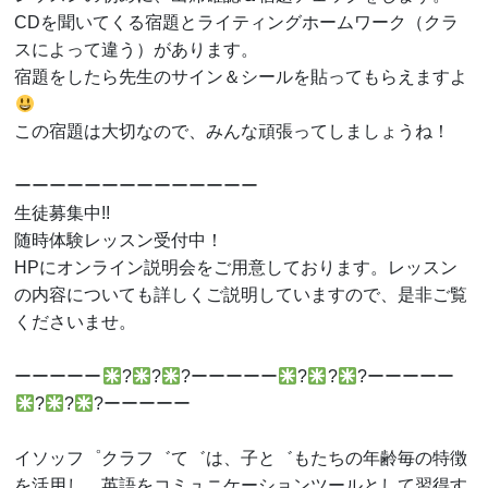
CDを聞いてくる宿題とライティングホームワーク（クラ
スによって違う）があります。
宿題をしたら先生のサイン＆シールを貼ってもらえますよ
この宿題は大切なので、みんな頑張ってしましょうね！
ーーーーーーーーーーーーーー
生徒募集中!!
随時体験レッスン受付中！
HPにオンライン説明会をご用意しております。レッスン
の内容についても詳しくご説明していますので、是非ご覧
くださいませ。
ーーーーー
?
?
?ーーーーー
?
?
?ーーーーー
?
?
?ーーーーー
イソッフ゜クラフ゛て゛は、子と゛もたちの年齢毎の特徴
を活用し、英語をコミュニケーションツールとして習得す