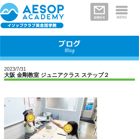
保護者さまの声
イソップクラブの特徴
クラスと料金
教室を探す
新着情報
河内長野・南河内郡エリア
富田林市エリア
堺市エリア
大阪狭山市エリア
大阪市エリア
2023/7/31
大阪 金剛教室 ジュニアクラス ステップ２