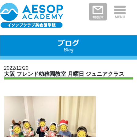
保護者さまの声
イソップクラブの特徴
クラスと料金
教室を探す
新着情報
河内長野・南河内郡エリア
富田林市エリア
堺市エリア
大阪狭山市エリア
大阪市エリア
2022/12/20
大阪 フレンド幼稚園教室 月曜日 ジュニアクラス