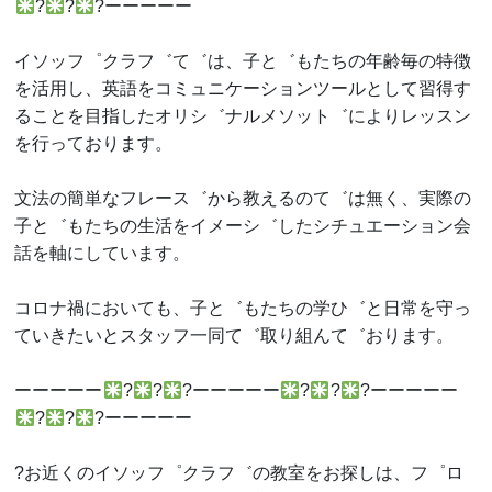
?
?
?ーーーーー
イソッフ゜クラフ゛て゛は、子と゛もたちの年齢毎の特徴
を活用し、英語をコミュニケーションツールとして習得す
ることを目指したオリシ゛ナルメソット゛によりレッスン
を行っております。
文法の簡単なフレース゛から教えるのて゛は無く、実際の
子と゛もたちの生活をイメーシ゛したシチュエーション会
話を軸にしています。
コロナ禍においても、子と゛もたちの学ひ゛と日常を守っ
ていきたいとスタッフ一同て゛取り組んて゛おります。
ーーーーー
?
?
?ーーーーー
?
?
?ーーーーー
?
?
?ーーーーー
?お近くのイソッフ゜クラフ゛の教室をお探しは、フ゜ロ