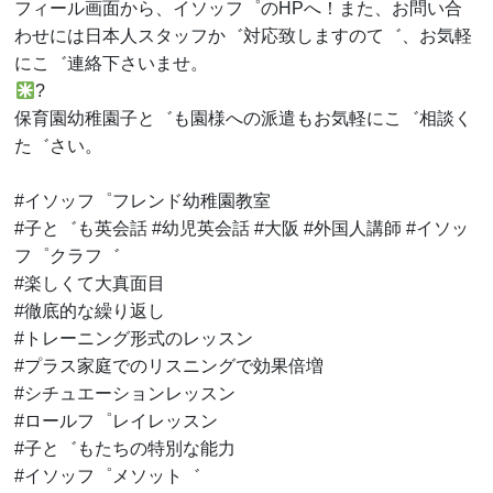
フィール画面から、イソッフ゜のHPへ！また、お問い合
わせには日本人スタッフか゛対応致しますのて゛、お気軽
にこ゛連絡下さいませ。
?
保育園幼稚園子と゛も園様への派遣もお気軽にこ゛相談く
た゛さい。
#イソッフ゜フレンド幼稚園教室
#子と゛も英会話 #幼児英会話 #大阪 #外国人講師 #イソッ
フ゜クラフ゛
#楽しくて大真面目
#徹底的な繰り返し
#トレーニング形式のレッスン
#プラス家庭でのリスニングで効果倍増
#シチュエーションレッスン
#ロールフ゜レイレッスン
#子と゛もたちの特別な能力
#イソッフ゜メソット゛