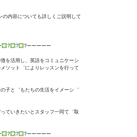
ンの内容についても詳しくご説明して
ー
?
?
?ーーーーー
特徴を活用し、英語をコミュニケーシ
ルメソット゛によりレッスンを行って
際の子と゛もたちの生活をイメーシ゛
守っていきたいとスタッフ一同て゛取
ー
?
?
?ーーーーー