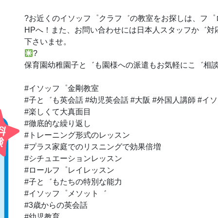
?お近くのイソッフ゜クラフ゛の教室をお探しは、フ゜
HPへ！また、お問い合わせには日本人スタッフか゛対
下さいませ。
?
保育園幼稚園子と゛も園様への派遣もお気軽にこ゛相
#イソッフ゜金剛教室
#子と゛も英会話 #幼児英会話 #大阪 #外国人講師 #
#楽しくて大真面目
#徹底的な繰り返し
#トレーニング形式のレッスン
#プラス家庭でのリスニングで効果倍増
#シチュエーションレッスン
#ロールフ゜レイレッスン
#子と゛もたちの特別な能力
#イソッフ゜メソット゛
#3歳からの英会話
#幼児教育