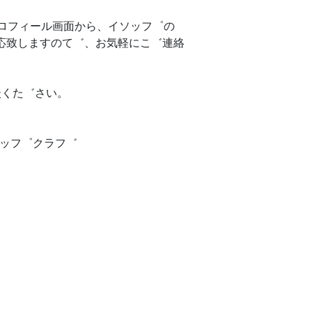
ロフィール画面から、イソッフ゜の
応致しますのて゛、お気軽にこ゛連絡
談くた゛さい。
イソッフ゜クラフ゛