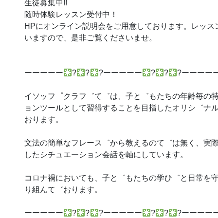
生徒募集中!!
随時体験レッスン受付中！
HPにオンライン説明会をご用意しております。レッス
いますので、是非ご覧くださいませ。
ーーーーー
?
?
?ーーーーー
?
?
?ーーーー
イソッフ゜クラフ゛て゛は、子と゛もたちの年齢毎の
ョンツールとして習得することを目指したオリシ゛ナ
おります。
文法の簡単なフレース゛から教えるのて゛は無く、実
したシチュエーション会話を軸にしています。
コロナ禍においても、子と゛もたちの学ひ゛と日常を
り組んて゛おります。
ーーーーー
?
?
?ーーーーー
?
?
?ーーーー