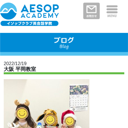
保護者さまの声
イソップクラブの特徴
クラスと料金
教室を探す
新着情報
河内長野・南河内郡エリア
富田林市エリア
堺市エリア
大阪狭山市エリア
大阪市エリア
2022/12/19
大阪 平岡教室