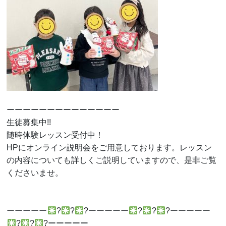
ーーーーーーーーーーーーーー
生徒募集中!!
随時体験レッスン受付中！
HPにオンライン説明会をご用意しております。レッスン
の内容についても詳しくご説明していますので、是非ご覧
くださいませ。
ーーーーー
?
?
?ーーーーー
?
?
?ーーーーー
?
?
?ーーーーー