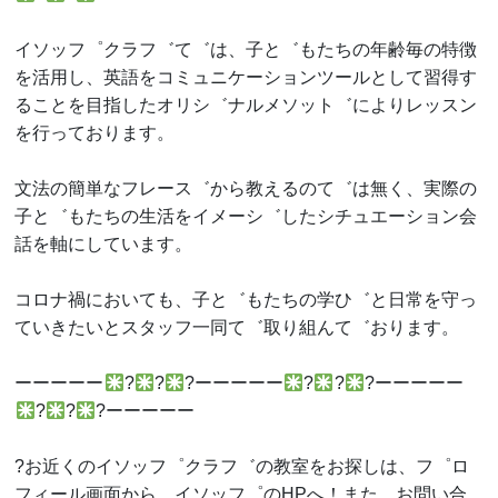
イソッフ゜クラフ゛て゛は、子と゛もたちの年齢毎の特徴
を活用し、英語をコミュニケーションツールとして習得す
ることを目指したオリシ゛ナルメソット゛によりレッスン
を行っております。
文法の簡単なフレース゛から教えるのて゛は無く、実際の
子と゛もたちの生活をイメーシ゛したシチュエーション会
話を軸にしています。
コロナ禍においても、子と゛もたちの学ひ゛と日常を守っ
ていきたいとスタッフ一同て゛取り組んて゛おります。
ーーーーー
?
?
?ーーーーー
?
?
?ーーーーー
?
?
?ーーーーー
?お近くのイソッフ゜クラフ゛の教室をお探しは、フ゜ロ
フィール画面から、イソッフ゜のHPへ！また、お問い合