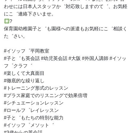
わせには日本人スタッフか゛対応致しますのて゛、お気軽
にこ゛連絡下さいませ。
?
保育園幼稚園子と゛も園様への派遣もお気軽にこ゛相談く
た゛さい。
#イソッフ゜平岡教室
#子と゛も英会話 #幼児英会話 #大阪 #外国人講師 #イソッ
フ゜クラフ゛
#楽しくて大真面目
#徹底的な繰り返し
#トレーニング形式のレッスン
#プラス家庭でのリスニングで効果倍増
#シチュエーションレッスン
#ロールフ゜レイレッスン
#子と゛もたちの特別な能力
#イソッフ゜メソット゛
#3歳からの英会話