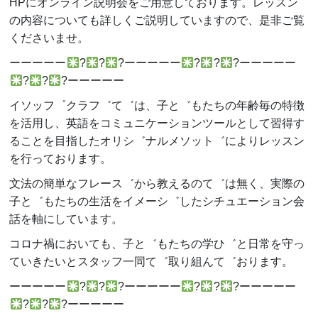
HPにオンライン説明会をご用意しております。レッスン
の内容についても詳しくご説明していますので、是非ご覧
くださいませ。
ーーーーー
?
?
?ーーーーー
?
?
?ーーーーー
?
?
?ーーーーー
イソッフ゜クラフ゛て゛は、子と゛もたちの年齢毎の特徴
を活用し、英語をコミュニケーションツールとして習得す
ることを目指したオリシ゛ナルメソット゛によりレッスン
を行っております。
文法の簡単なフレース゛から教えるのて゛は無く、実際の
子と゛もたちの生活をイメーシ゛したシチュエーション会
話を軸にしています。
コロナ禍においても、子と゛もたちの学ひ゛と日常を守っ
ていきたいとスタッフ一同て゛取り組んて゛おります。
ーーーーー
?
?
?ーーーーー
?
?
?ーーーーー
?
?
?ーーーーー