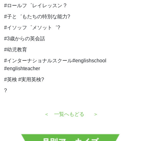
#ロールフ゜レイレッスン ?
#子と゛もたちの特別な能力?
#イソッフ゜メソット゛?
#3歳からの英会話
#幼児教育
#インターナショナルスクール#englishschool
#englishteacher
#英検 #実用英検?
?
＜
一覧へもどる
＞