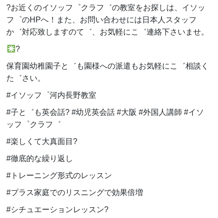
?お近くのイソッフ゜クラフ゛の教室をお探しは、イソッ
フ゜のHPへ！また、お問い合わせには日本人スタッフ
か゛対応致しますのて゛、お気軽にこ゛連絡下さいませ。
?
保育園幼稚園子と゛も園様への派遣もお気軽にこ゛相談く
た゛さい。
#イソッフ゜河内長野教室
#子と゛も英会話? #幼児英会話 #大阪 #外国人講師 #イソ
ッフ゜クラフ゛
#楽しくて大真面目?
#徹底的な繰り返し
#トレーニング形式のレッスン
#プラス家庭でのリスニングで効果倍増
#シチュエーションレッスン?