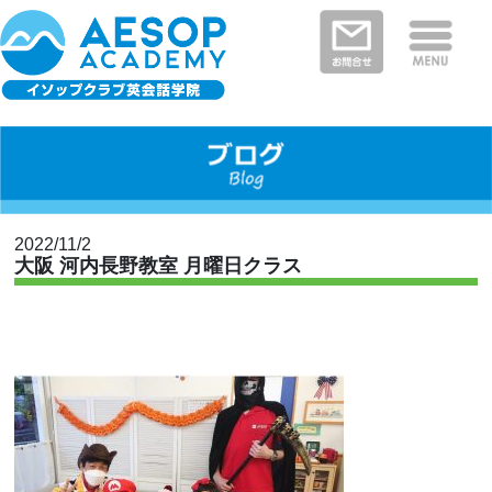
保護者さまの声
イソップクラブの特徴
クラスと料金
教室を探す
新着情報
河内長野・南河内郡エリア
富田林市エリア
堺市エリア
大阪狭山市エリア
大阪市エリア
2022/11/2
大阪 河内長野教室 月曜日クラス