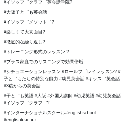
#イソッフ゜クラフ゛英会話学院
?
#大阪子と゛も英会話
#イソッフ゜メソット゛
?
#楽しくて大真面目
?
#徹底的な繰り返し
?
#トレーニング形式のレッスン
?
#プラス家庭でのリスニングで効果倍増
#シチュエーションレッスン
#
ロールフ゜レイレッスン
? #
子と゛もたちの特別な能力
#
幼児英会話
#
キッス゛英会話
#3
歳からの英会話
#子と゛も英語
#
大阪
#
外国人講師
#
幼児英語
#
幼児英会話
#
イソッフ゜クラフ゛
?
#インターナショナルスクール
#englishschool
#englishteacher