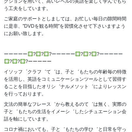
クションを用いて、高いレベルの英語を楽しく学んでもら
う工夫をしています。
ご家庭のサポートとしましては、お忙しい毎日の隙間時間
に是非、
”DVD
を観る時間
”
を習慣化させて下さいますよう
にお願い致します。
ーーーーー
?
?
?
ーーーーー
?
?
?
ーーーーー
?
?
?
ーーーーー
イソッフ゜クラフ゛て゛は、子と゛もたちの年齢毎の特徴
を活用し、英語をコミュニケーションツールとして習得す
ることを目指したオリシ゛ナルメソット゛によりレッスン
を行っております。
文法の簡単なフレース゛から教えるのて゛は無く、実際の
子と゛もたちの生活をイメーシ゛したシチュエーション会
話を軸にしています。
コロナ禍においても、子と゛もたちの学ひ゛と日常を守っ