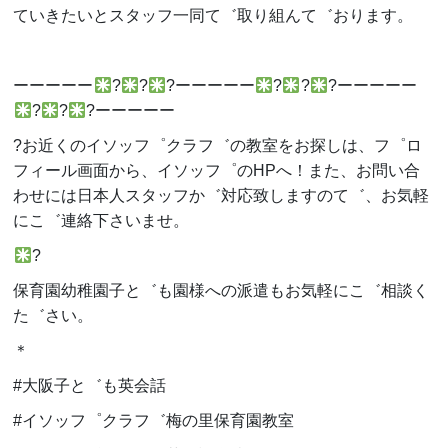
ていきたいとスタッフ一同て゛取り組んて゛おります。
ーーーーー
?
?
?
ーーーーー
?
?
?
ーーーーー
?
?
?
ーーーーー
?お近くのイソッフ゜クラフ゛の教室をお探しは、フ゜ロ
フィール画面から、イソッフ゜の
HP
へ！また、お問い合
わせには日本人スタッフか゛対応致しますのて゛、お気軽
にこ゛連絡下さいませ。
?
保育園幼稚園子と゛も園様への派遣もお気軽にこ゛相談く
た゛さい。
＊
#大阪子と゛も英会話
#イソッフ゜クラフ゛梅の里保育園教室