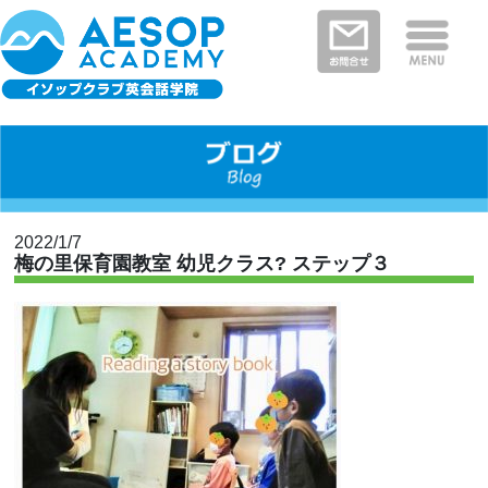
保護者さまの声
イソップクラブの特徴
クラスと料金
教室を探す
新着情報
河内長野・南河内郡エリア
富田林市エリア
堺市エリア
大阪狭山市エリア
大阪市エリア
2022/1/7
梅の里保育園教室 幼児クラス? ステップ３