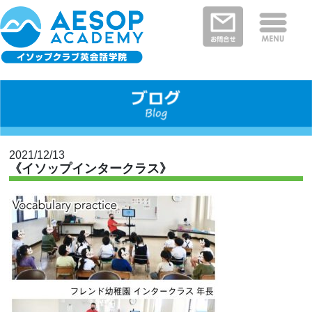
保護者さまの声
イソップクラブの特徴
クラスと料金
教室を探す
新着情報
河内長野・南河内郡エリア
富田林市エリア
堺市エリア
大阪狭山市エリア
大阪市エリア
2021/12/13
《イソップインタークラス》