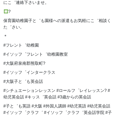
にこ゛連絡下さいませ。
?
保育園幼稚園子と゛も園様への派遣もお気軽にこ゛相談く
た゛さい。
＊
#フレント゛幼稚園
#イソッフ゜フレント゛幼稚園教室
#大阪府泉南郡熊取町
?
#イソッフ゜インタークラス
#大阪子と゛も英会話
#シチュエーションレッスン
#
ロールフ゜レイレッスン
? #
幼児英会話
#
キッス゛英会話
#3
歳からの英会話
#子と゛も英語
#
大阪
#
外国人講師
#
幼児英語
#
幼児英会話
#
イソッフ゜クラフ゛
#
イソッフ゜クラフ゛英会話学院
#
子