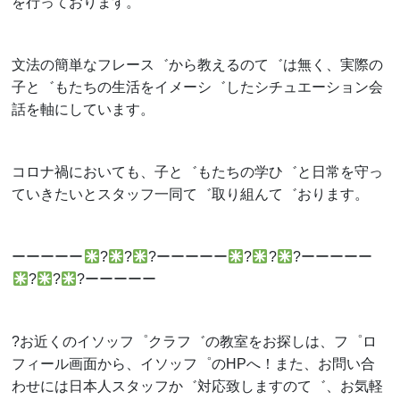
を行っております。
文法の簡単なフレース゛から教えるのて゛は無く、実際の
子と゛もたちの生活をイメーシ゛したシチュエーション会
話を軸にしています。
コロナ禍においても、子と゛もたちの学ひ゛と日常を守っ
ていきたいとスタッフ一同て゛取り組んて゛おります。
ーーーーー
?
?
?
ーーーーー
?
?
?
ーーーーー
?
?
?
ーーーーー
?お近くのイソッフ゜クラフ゛の教室をお探しは、フ゜ロ
フィール画面から、イソッフ゜の
HP
へ！また、お問い合
わせには日本人スタッフか゛対応致しますのて゛、お気軽