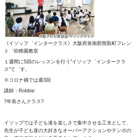
《イソッフ゜インタークラス》大阪府泉南郡熊取町フレン
ト゛幼稚園教室
１週間に
5
回のレッスンを行う
”
イソッフ゜インタークラ
ス
”
て゛す。
※コロナ禍では週
3
回
講師：
Robbie
?年長さんクラス?
イソップでは子ども達を楽しさで集中させる工夫として、
先生が子ども達の大好きなオーバーアクションやテンポの