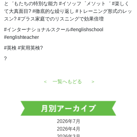
と゛もたちの特別な能力
#
イソッフ゜メソット゛
#
楽しく
て大真面目
? #
徹底的な繰り返し
#
トレーニング形式のレッ
スン
? #
プラス家庭でのリスニングで効果倍増
#インターナショナルスクール
#englishschool
#englishteacher
#英検
#
実用英検
?
?
＜
一覧へもどる
＞
2026年7月
2026年4月
2026年3月