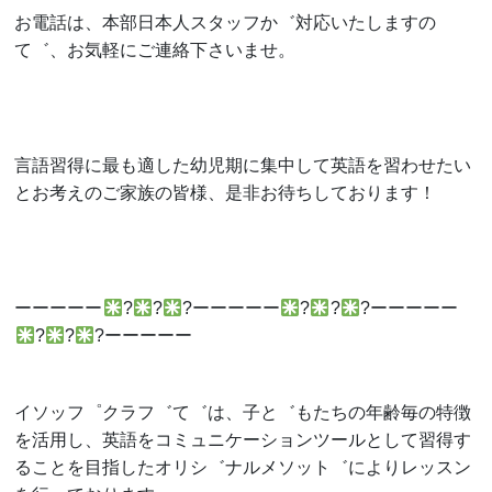
お電話は、本部日本人スタッフか゛対応いたしますの
て゛、お気軽にご連絡下さいませ。
言語習得に最も適した幼児期に集中して英語を習わせたい
とお考えのご家族の皆様、是非お待ちしております！
ーーーーー
?
?
?
ーーーーー
?
?
?
ーーーーー
?
?
?
ーーーーー
イソッフ゜クラフ゛て゛は、子と゛もたちの年齢毎の特徴
を活用し、英語をコミュニケーションツールとして習得す
ることを目指したオリシ゛ナルメソット゛によりレッスン