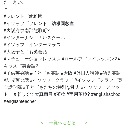
た゛さい。
＊
#フレント゛幼稚園
#イソッフ゜フレント゛幼稚園教室
#大阪府泉南郡熊取町?
#インターナショナルスクール
#イソッフ゜インタークラス
#大阪子と゛も英会話
#スチュエーションレッスン #ロールフ゜レイレッスン? #
キッス゛英会話?
#子供英会話 #子と゛も英語 #大阪 #外国人講師 #幼児英語
#幼児英会話 #イソッフ゜クラフ゛ #イソッフ゜クラフ゛英
会話学院 #子と゛もたちの特別な能力 #イソッフ゜メソッ
ト゛ #楽しくて大真面目 #英検 #実用英検? #englishschool
#englishteacher
＜
一覧へもどる
＞