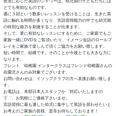
状況に応じた英語のシャワーは、幼児期の子どもたちには
とても有効なものです。
週に３回という数多いレッスンを受けることは、生きた英
語に触れる時間が多くなり、言語習得能力の中でも幼児期
の特別な能力を刺激することが出来ます。
そして、更に有効なレッスンにするために、ご家庭でもご
家族一緒にDVDをご覧頂いたり、イメージ会話のロールプ
レイをご家族で楽しんで頂くご協力をお願い致します。
短い時間で、結構です。そのことが今後とても大きな力に
なります。
フレント゛幼稚園 インタークラスはフレンド幼稚園さんの
在園児さんのみ対象でございます。
お問い合わせは、イソップクラブの方へ直接お願い致しま
す。
お電話は、本部日本人スタッフか゛対応いたしますの
て゛、お気軽にご連絡下さいませ。
言語習得に最も適した幼児に集中して英語を習わせたいと
お考えのご家族の皆様、是非お待ちしております！