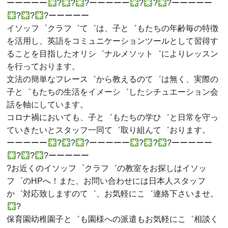
ーーーーー
?
?
?ーーーーー
?
?
?ーーーーー
?
?
?ーーーーー
イソッフ゜クラフ゛て゛は、子と゛もたちの年齢毎の特徴
を活用し、英語をコミュニケーションツールとして習得す
ることを目指したオリシ゛ナルメソット゛によりレッスン
を行っております。
文法の簡単なフレース゛から教えるのて゛は無く、実際の
子と゛もたちの生活をイメーシ゛したシチュエーション会
話を軸にしています。
コロナ禍においても、子と゛もたちの学ひ゛と日常を守っ
ていきたいとスタッフ一同て゛取り組んて゛おります。
ーーーーー
?
?
?ーーーーー
?
?
?ーーーーー
?
?
?ーーーーー
?お近くのイソッフ゜クラフ゛の教室をお探しはイソッ
フ゜のHPへ！また、お問い合わせには日本人スタッフ
か゛対応致しますのて゛、お気軽にこ゛連絡下さいませ。
?
保育園幼稚園子と゛も園様への派遣もお気軽にこ゛相談く