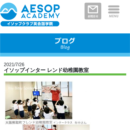
保護者さまの声
イソップクラブの特徴
クラスと料金
教室を探す
新着情報
河内長野・南河内郡エリア
富田林市エリア
堺市エリア
大阪狭山市エリア
大阪市エリア
2021/7/26
イソップインター レンド幼稚園教室