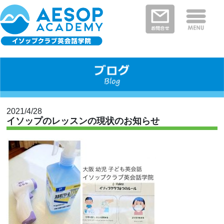
保護者さまの声
イソップクラブの特徴
クラスと料金
教室を探す
新着情報
河内長野・南河内郡エリア
富田林市エリア
堺市エリア
大阪狭山市エリア
大阪市エリア
2021/4/28
イソップのレッスンの現状のお知らせ