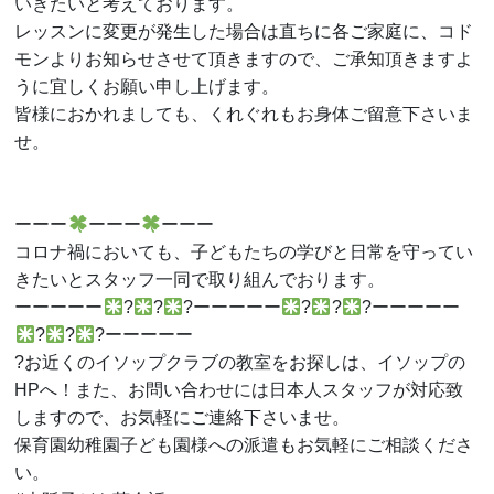
いきたいと考えております。
レッスンに変更が発生した場合は直ちに各ご家庭に、コド
モンよりお知らせさせて頂きますので、ご承知頂きますよ
うに宜しくお願い申し上げます。
皆様におかれましても、くれぐれもお身体ご留意下さいま
せ。
ーーー
ーーー
ーーー
コロナ禍においても、子どもたちの学びと日常を守ってい
きたいとスタッフ一同で取り組んでおります。
ーーーーー
?
?
?ーーーーー
?
?
?ーーーーー
?
?
?ーーーーー
?お近くのイソップクラブの教室をお探しは、イソップの
HPへ！また、お問い合わせには日本人スタッフが対応致
しますので、お気軽にご連絡下さいませ。
保育園幼稚園子ども園様への派遣もお気軽にご相談くださ
い。