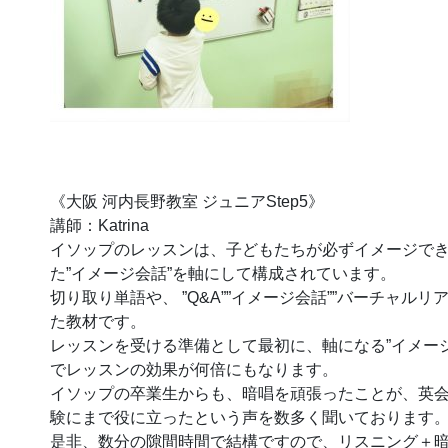
《大阪 河内長野教室 ジュニアStep5》
講師：Katrina
イソップのレッスンは、子どもたちが必ずイメージで
た”イメージ会話”を軸にして構成されています。
切り取り単語や、 ”Q&A””イメージ会話””バーチャル
た教材です。
レッスンを受ける準備として最初に、軸になる”イメー
でレッスンの効果が何倍にもなります。
イソップの卒業生からも、暗唱を頑張ったことが、英
験にまで役に立ったという声を数多く聞いております
是非、数分の隙間時間で結構ですので、リスニング＋