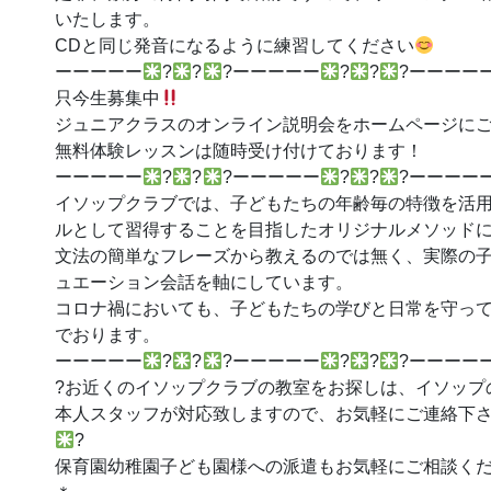
いたします。
CDと同じ発音になるように練習してください
ーーーーー
?
?
?ーーーーー
?
?
?ーーーー
只今生募集中
ジュニアクラスのオンライン説明会をホームページに
無料体験レッスンは随時受け付けております！
ーーーーー
?
?
?ーーーーー
?
?
?ーーーー
イソップクラブでは、子どもたちの年齢毎の特徴を活
ルとして習得することを目指したオリジナルメソッド
文法の簡単なフレーズから教えるのでは無く、実際の
ュエーション会話を軸にしています。
コロナ禍においても、子どもたちの学びと日常を守っ
でおります。
ーーーーー
?
?
?ーーーーー
?
?
?ーーーー
?お近くのイソップクラブの教室をお探しは、イソップ
本人スタッフが対応致しますので、お気軽にご連絡下
?
保育園幼稚園子ども園様への派遣もお気軽にご相談く