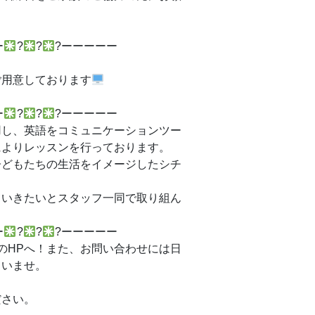
ー
?
?
?ーーーーー
ご用意しております
ー
?
?
?ーーーーー
用し、英語をコミュニケーションツー
によりレッスンを行っております。
子どもたちの生活をイメージしたシチ
ていきたいとスタッフ一同で取り組ん
ー
?
?
?ーーーーー
のHPへ！また、お問い合わせには日
さいませ。
ださい。