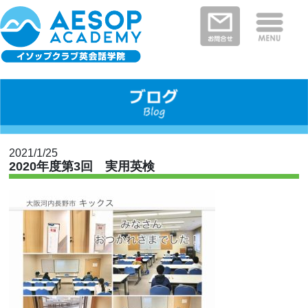
保護者さまの声
イソップクラブの特徴
クラスと料金
教室を探す
新着情報
河内長野・南河内郡エリア
富田林市エリア
堺市エリア
大阪狭山市エリア
大阪市エリア
2021/1/25
2020年度第3回 実用英検