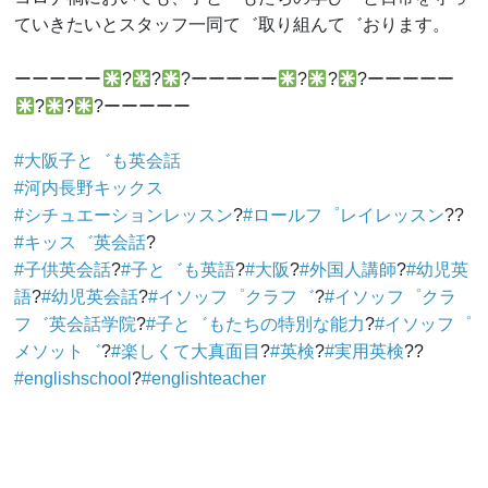
ていきたいとスタッフ一同て゛取り組んて゛おります。
ーーーーー
?
?
?ーーーーー
?
?
?ーーーーー
?
?
?ーーーーー
#大阪子と゛も英会話
#河内長野キックス
#シチュエーションレッスン
?
#ロールフ゜レイレッスン
??
#キッス゛英会話
?
#子供英会話
?
#子と゛も英語
?
#大阪
?
#外国人講師
?
#幼児英
語
?
#幼児英会話
?
#イソッフ゜クラフ゛
?
#イソッフ゜クラ
フ゛英会話学院
?
#子と゛もたちの特別な能力
?
#イソッフ゜
メソット゛
?
#楽しくて大真面目
?
#英検
?
#実用英検
??
#englishschool
?
#englishteacher