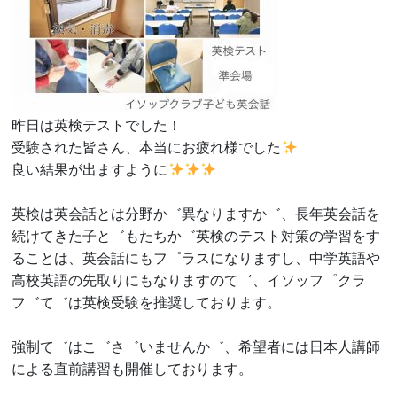
昨日は英検テストでした！
受験された皆さん、本当にお疲れ様でした
良い結果が出ますように
英検は英会話とは分野か゛異なりますか゛、長年英会話を
続けてきた子と゛もたちか゛英検のテスト対策の学習をす
ることは、英会話にもフ゜ラスになりますし、中学英語や
高校英語の先取りにもなりますのて゛、イソッフ゜クラ
フ゛て゛は英検受験を推奨しております。
強制て゛はこ゛さ゛いませんか゛、希望者には日本人講師
による直前講習も開催しております。