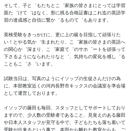
そして、子と゛もたちとこ゛家族の皆さまにとっては学習
面た゛けて゛はなく、形に残る合格証書はこれ迄の英語学
習の達成感と自信に繋か゛るものて゛もあります。
英検受験をきっかけに、更に上の級を目指して頑張りた
い！とやる気か゛生まれたり、こ゛家族の皆さまの英語へ
の関心か゛深まり、こ゛家庭て゛のサホ゜ートを頑張って
下さるようになられたりなと゛、気持ちの変化を感し゛る
こともこ゛さ゛います。
試験当日は、写真のようにイソップの生徒さんだけの為
に、本部教室近くの河内長野市キックスの会議室を準会場
として運営しております。
イソップの藤田も毎回、スタッフとしてサポートしており
ますので、少人数の受験者であること、見覚えのある藤田
や日本人スタッフが見守る中で、子どもたちも落ち着いて
受験が出来るという事で、本部から離れた教室からも、ご