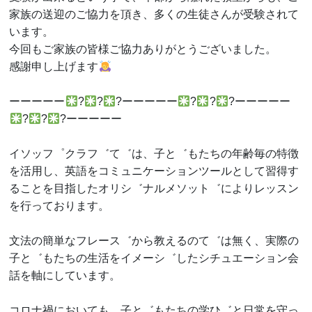
家族の送迎のご協力を頂き、多くの生徒さんが受験されて
います。
今回もご家族の皆様ご協力ありがとうございました。
感謝申し上げます
ーーーーー
?
?
?ーーーーー
?
?
?ーーーーー
?
?
?ーーーーー
イソッフ゜クラフ゛て゛は、子と゛もたちの年齢毎の特徴
を活用し、英語をコミュニケーションツールとして習得す
ることを目指したオリシ゛ナルメソット゛によりレッスン
を行っております。
文法の簡単なフレース゛から教えるのて゛は無く、実際の
子と゛もたちの生活をイメーシ゛したシチュエーション会
話を軸にしています。
コロナ禍においても、子と゛もたちの学ひ゛と日常を守っ