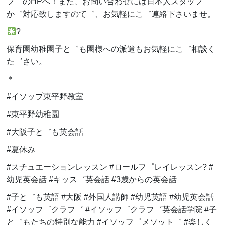
フ゜のHPへ！また、お問い合わせには日本人スタッフ
か゛対応致しますのて゛、お気軽にこ゛連絡下さいませ。
?
保育園幼稚園子と゛も園様への派遣もお気軽にこ゛相談く
た゛さい。
＊
#イソップ東平野教室
#東平野幼稚園
#大阪子と゛も英会話
#夏休み
#スチュエーションレッスン #ロールフ゜レイレッスン? #
幼児英会話 #キッス゛英会話 #3歳からの英会話
#子と゛も英語 #大阪 #外国人講師 #幼児英語 #幼児英会話
#イソッフ゜クラフ゛ #イソッフ゜クラフ゛英会話学院 #子
と゛もたちの特別な能力 #イソッフ゜メソット゛ #楽しく